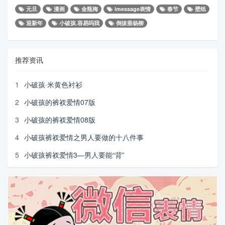
元旦
漫画
金瓶梅
imessage表情
春节
壁纸
迎新年
小破孩.容易吗我
倒拔垂杨柳
推荐资讯
1
小破孩·米黄色衬衫
2
小破孩的裤衩爱情07版
3
小破孩的裤衩爱情08版
4
小破孩裤衩爱情之男人要做的十八件事
5
小破孩裤衩爱情3—男人要能“背”