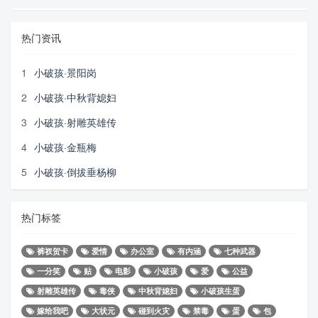
热门资讯
1
小破孩·景阳岗
2
小破孩·中秋背媳妇
3
小破孩·射雕英雄传
4
小破孩·金瓶梅
5
小破孩·倒拔垂杨柳
热门标签
裤衩贺卡
爱情
办公室
有内涵
七种武器
一分笑
贴
电影
小破孩
爱
公益
射雕英雄传
毒侠
中秋背媳妇
小破孩生蛋
嫁给我吧
大状元
碰到火灾
禁毒
蛋
包