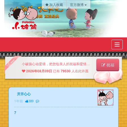
加入收藏
官方微博
Toggl
navig
小破孩心动爱墙，把您给亲人的祝福和爱情的许愿尽情的写在上面吧！
祝福
释放刷新
2026年08月09日
已有
79530
人在此许愿
开开心心
1年前
389
7