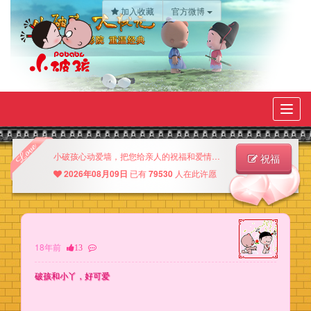
加入收藏
官方微博
Toggl
navig
小破孩心动爱墙，把您给亲人的祝福和爱情的许愿尽情的写在上面吧！
祝福
释放刷新
2026年08月09日
已有
79530
人在此许愿
18年前
13
破孩和小丫，好可爱