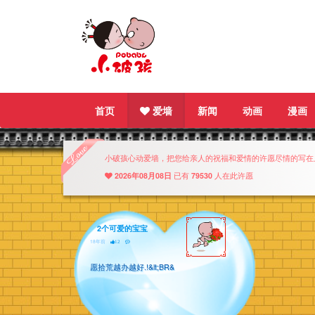
首页
爱墙
新闻
动画
漫画
小破孩心动爱墙，把您给亲人的祝福和爱情的许愿尽情的写在
2026年08月08日
已有
79530
人在此许愿
2个可爱的宝宝
18年前
12
愿拾荒越办越好.!&lt;BR&