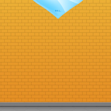
雨菲儿..