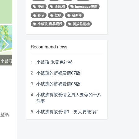
漫画
金瓶梅
imessage表情
春节
壁纸
迎新年
小破孩.容易吗我
倒拔垂杨柳
Recommend news
小破孩2020年8月壁纸-骑着摩托去旅行
小破孩2020年9月壁纸-秋露
1
小破孩·米黄色衬衫
2
小破孩的裤衩爱情07版
3
小破孩的裤衩爱情08版
4
小破孩裤衩爱情之男人要做的十八
件事
5
小破孩裤衩爱情3—男人要能“背”
机壁纸