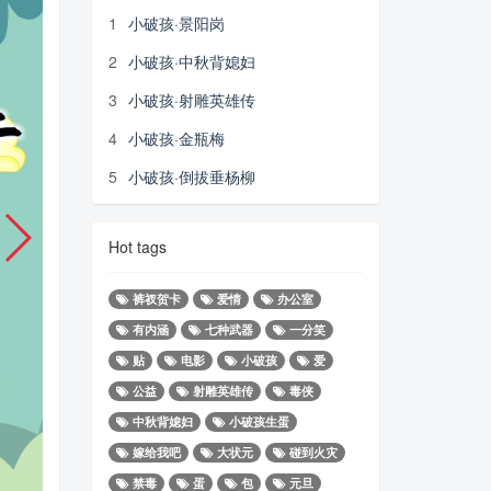
1
小破孩·景阳岗
2
小破孩·中秋背媳妇
3
小破孩·射雕英雄传
4
小破孩·金瓶梅
5
小破孩·倒拔垂杨柳
Hot tags
裤衩贺卡
爱情
办公室
有内涵
七种武器
一分笑
贴
电影
小破孩
爱
公益
射雕英雄传
毒侠
中秋背媳妇
小破孩生蛋
嫁给我吧
大状元
碰到火灾
禁毒
蛋
包
元旦