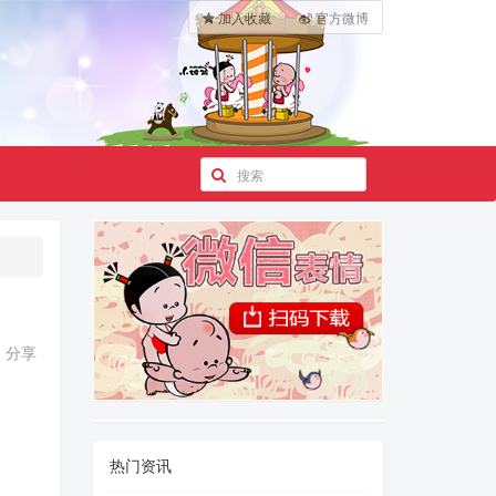
加入收藏
官方微博
分享
热门资讯