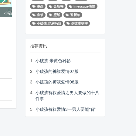
漫画
金瓶梅
imessage表情
小破孩·教师节快乐
小破孩·探亲
小破孩
春节
壁纸
迎新年
小破孩.容易吗我
倒拔垂杨柳
推荐资讯
1
小破孩·米黄色衬衫
2
小破孩的裤衩爱情07版
3
小破孩的裤衩爱情08版
4
小破孩裤衩爱情之男人要做的十八
件事
5
小破孩裤衩爱情3—男人要能“背”