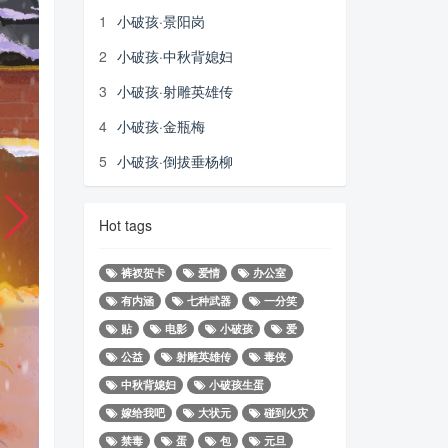
1
小破孩·景阳岗
2
小破孩·中秋背媳妇
3
小破孩·射雕英雄传
4
小破孩·金瓶梅
5
小破孩·倒拔垂杨柳
Hot tags
裤衩贺卡
爱情
办公室
有内涵
七种武器
一分笑
贴
电影
小破孩
爱
公益
射雕英雄传
毒侠
中秋背媳妇
小破孩生蛋
嫁给我吧
大状元
碰到火灾
禁毒
蛋
包
元旦