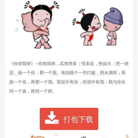
《你侬我侬》--你侬我侬，忒煞情多；情多处，热如火：把一块
泥，捻一个你，塑一个我。将咱两个一齐打破，用水调和；再
捻一个你，再塑一个我。我泥中有你，你泥中有我：我与你生
同一个衾，死同一个椁。
打包下载