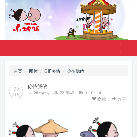
Toggl
navig
首页
图片
GIF表情
你侬我侬
你侬我侬
09
GIF表情
232042
0
24
01月
收藏
分享