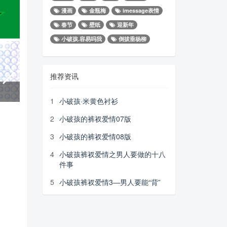
漫画
金瓶梅
imessage表情
春节
壁纸
迎新年
小破孩.容易吗我
倒拔垂杨柳
推荐资讯
7月1
7月2
8
1
小破孩·米黄色衬衫
2
小破孩的裤衩爱情07版
3
小破孩的裤衩爱情08版
4
小破孩裤衩爱情之男人要做的十八
件事
5
小破孩裤衩爱情3—男人要能“背”