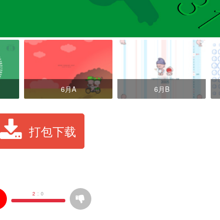
6月A
6月B
打包下载
2
:
0