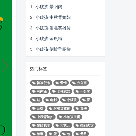
1
小破孩·景阳岗
2
小破孩·中秋背媳妇
3
小破孩·射雕英雄传
4
小破孩·金瓶梅
5
小破孩·倒拔垂杨柳
热门标签
裤衩贺卡
爱情
办公室
有内涵
七种武器
一分笑
贴
电影
小破孩
爱
公益
射雕英雄传
毒侠
中秋背媳妇
小破孩生蛋
嫁给我吧
大状元
碰到火灾
禁毒
蛋
包
元旦