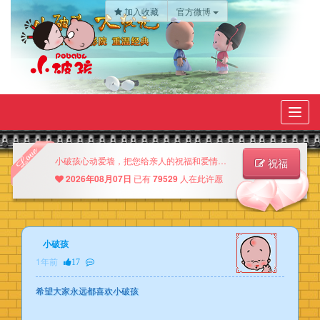
加入收藏
官方微博
Toggl
navig
小破孩心动爱墙，把您给亲人的祝福和爱情的许愿尽情的写在上面吧！
祝福
2026年08月07日
已有
79529
人在此许愿
小破孩
1年前
17
希望大家永远都喜欢小破孩