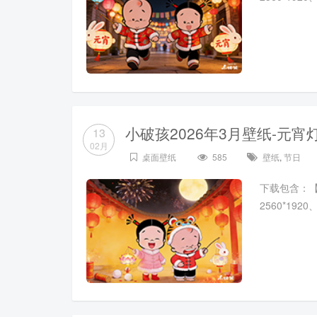
小破孩2026年3月壁纸-元宵
13
02月
桌面壁纸
585
壁纸
,
节日
下载包含：【102
2560*19