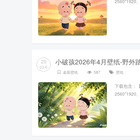
2560*19
小破孩2026年4月壁纸-野外
25
03月
桌面壁纸
587
壁纸
下载包含：【102
2560*19