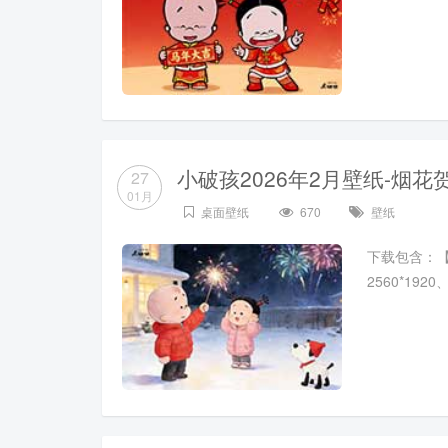
小破孩2026年2月壁纸-烟花
27
01月
桌面壁纸
670
壁纸
下载包含：【102
2560*19