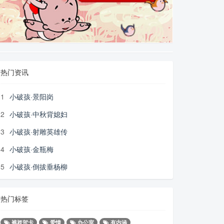
热门资讯
1
小破孩·景阳岗
2
小破孩·中秋背媳妇
3
小破孩·射雕英雄传
4
小破孩·金瓶梅
5
小破孩·倒拔垂杨柳
热门标签
裤衩贺卡
爱情
办公室
有内涵