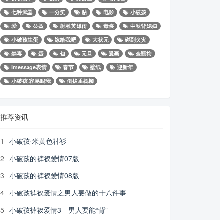
七种武器
一分笑
贴
电影
小破孩
爱
公益
射雕英雄传
毒侠
中秋背媳妇
小破孩生蛋
嫁给我吧
大状元
碰到火灾
禁毒
蛋
包
元旦
漫画
金瓶梅
imessage表情
春节
壁纸
迎新年
小破孩.容易吗我
倒拔垂杨柳
推荐资讯
1
小破孩·米黄色衬衫
2
小破孩的裤衩爱情07版
3
小破孩的裤衩爱情08版
4
小破孩裤衩爱情之男人要做的十八件事
5
小破孩裤衩爱情3—男人要能“背”