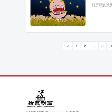
日历双版以
＜
1
2
...
8
9