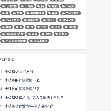
七种武器
一分笑
贴
电影
小破孩
爱
公益
射雕英雄传
毒侠
中秋背媳妇
小破孩生蛋
嫁给我吧
大状元
碰到火灾
禁毒
蛋
包
元旦
漫画
金瓶梅
imessage表情
春节
壁纸
迎新年
小破孩.容易吗我
倒拔垂杨柳
推荐资讯
1
小破孩·米黄色衬衫
2
小破孩的裤衩爱情07版
3
小破孩的裤衩爱情08版
4
小破孩裤衩爱情之男人要做的十八件事
5
小破孩裤衩爱情3—男人要能“背”