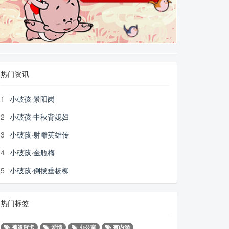
热门资讯
1
小破孩·景阳岗
2
小破孩·中秋背媳妇
3
小破孩·射雕英雄传
4
小破孩·金瓶梅
5
小破孩·倒拔垂杨柳
热门标签
裤衩贺卡
爱情
办公室
有内涵