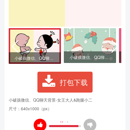
小破孩微信、QQ聊天背景-圣诞
小破孩微信、QQ聊天背景-女王大人&跑腿小二
打包下载
小破孩微信、QQ聊天背景-女王大人&跑腿小二
尺寸：640x1000（px）
11
:
1