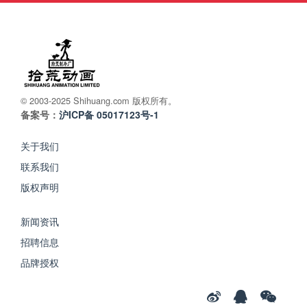
© 2003-2025 Shihuang.com 版权所有。
备案号：
沪ICP备 05017123号-1
关于我们
联系我们
版权声明
新闻资讯
招聘信息
品牌授权