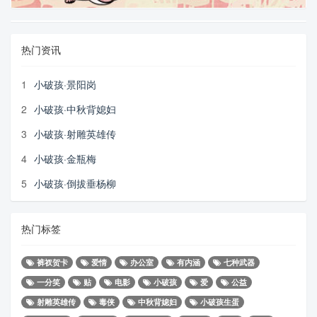
热门资讯
1
小破孩·景阳岗
2
小破孩·中秋背媳妇
3
小破孩·射雕英雄传
4
小破孩·金瓶梅
5
小破孩·倒拔垂杨柳
热门标签
裤衩贺卡
爱情
办公室
有内涵
七种武器
一分笑
贴
电影
小破孩
爱
公益
射雕英雄传
毒侠
中秋背媳妇
小破孩生蛋