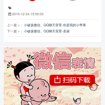
2015-12-24 15:50:03
上一篇 >：
小破孩微信、QQ聊天背景-你是我的小苹果
下一篇 >：
小破孩微信、QQ聊天背景-圣诞