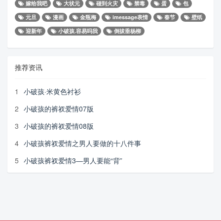
嫁给我吧
大状元
碰到火灾
禁毒
蛋
包
元旦
漫画
金瓶梅
imessage表情
春节
壁纸
迎新年
小破孩.容易吗我
倒拔垂杨柳
推荐资讯
1
小破孩·米黄色衬衫
2
小破孩的裤衩爱情07版
3
小破孩的裤衩爱情08版
4
小破孩裤衩爱情之男人要做的十八件事
5
小破孩裤衩爱情3—男人要能“背”