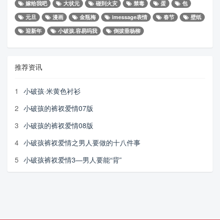
嫁给我吧
大状元
碰到火灾
禁毒
蛋
包
元旦
漫画
金瓶梅
imessage表情
春节
壁纸
迎新年
小破孩.容易吗我
倒拔垂杨柳
推荐资讯
1
小破孩·米黄色衬衫
2
小破孩的裤衩爱情07版
3
小破孩的裤衩爱情08版
4
小破孩裤衩爱情之男人要做的十八件事
5
小破孩裤衩爱情3—男人要能“背”