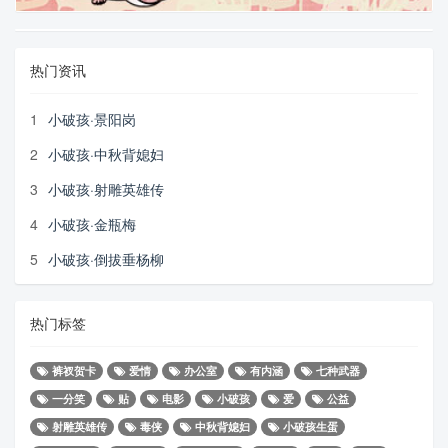
热门资讯
1
小破孩·景阳岗
2
小破孩·中秋背媳妇
3
小破孩·射雕英雄传
4
小破孩·金瓶梅
5
小破孩·倒拔垂杨柳
热门标签
裤衩贺卡
爱情
办公室
有内涵
七种武器
一分笑
贴
电影
小破孩
爱
公益
射雕英雄传
毒侠
中秋背媳妇
小破孩生蛋