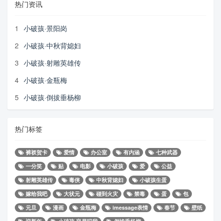
热门资讯
1
小破孩·景阳岗
2
小破孩·中秋背媳妇
3
小破孩·射雕英雄传
4
小破孩·金瓶梅
5
小破孩·倒拔垂杨柳
热门标签
裤衩贺卡
爱情
办公室
有内涵
七种武器
一分笑
贴
电影
小破孩
爱
公益
射雕英雄传
毒侠
中秋背媳妇
小破孩生蛋
嫁给我吧
大状元
碰到火灾
禁毒
蛋
包
元旦
漫画
金瓶梅
imessage表情
春节
壁纸