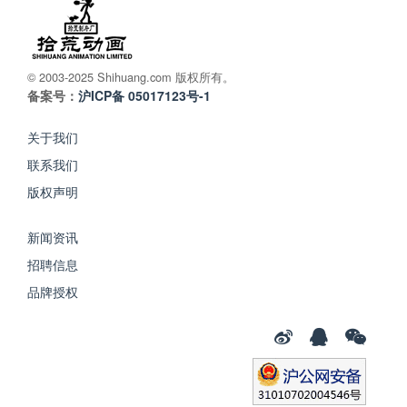
© 2003-2025 Shihuang.com 版权所有。
备案号：
沪ICP备 05017123号-1
关于我们
联系我们
版权声明
新闻资讯
招聘信息
品牌授权