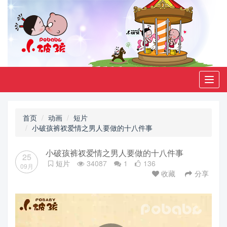
Toggl
navig
首页
动画
短片
小破孩裤衩爱情之男人要做的十八件事
小破孩裤衩爱情之男人要做的十八件事
25
短片
34087
1
136
09月
收藏
分享