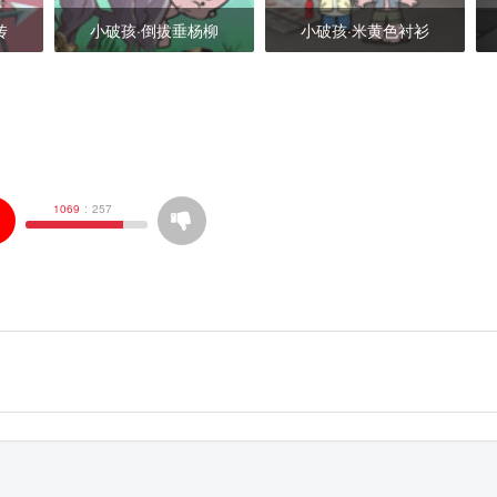
传
小破孩·倒拔垂杨柳
小破孩·米黄色衬衫
1069
:
257