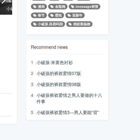
漫画
金瓶梅
imessage表情
小破孩·夜半惊魂
春节
壁纸
迎新年
小破孩.容易吗我
倒拔垂杨柳
Recommend news
1
小破孩·米黄色衬衫
2
小破孩的裤衩爱情07版
3
小破孩的裤衩爱情08版
4
小破孩裤衩爱情之男人要做的十八
件事
5
小破孩裤衩爱情3—男人要能“背”