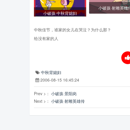
孩·景阳岗
小破孩·射雕英雄
小破孩·中秋背媳妇
中秋佳节，谁家的女儿在哭泣？为什么那？
给没有家的人
中秋背媳妇
2006-08-15 16:45:24
Prev >：
小破孩·景阳岗
Next >：
小破孩·射雕英雄传