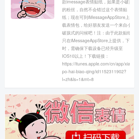
款imessage表情贴纸，如果是小破孩
的粉丝，自然不会错过这个表情贴
纸；现在可到iMessageAppStore上下
载表情包，给好朋友发送一个来自小
破孩式的问候吧！注：由于此款贴纸
只在iMessageAppStore上提供，下载
时，需确保下载设备已经升级至
IOS10以上！下载链接：
https://itunes.apple.com/cn/app/xiao-
po-hai-biao-qing/id1152311902?
l=zh&ls=1&mt=8