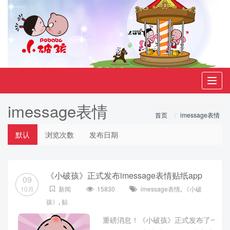
Toggl
navig
imessage表情
首页
imessage表情
默认
浏览次数
发布日期
《小破孩》正式发布imessage表情贴纸app
09
10月
新闻
15830
imessage表情
,
《小破
孩》
,
贴
重磅消息！《小破孩》正式发布了一