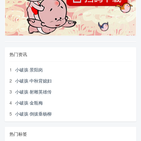
热门资讯
1
小破孩·景阳岗
2
小破孩·中秋背媳妇
3
小破孩·射雕英雄传
4
小破孩·金瓶梅
5
小破孩·倒拔垂杨柳
热门标签