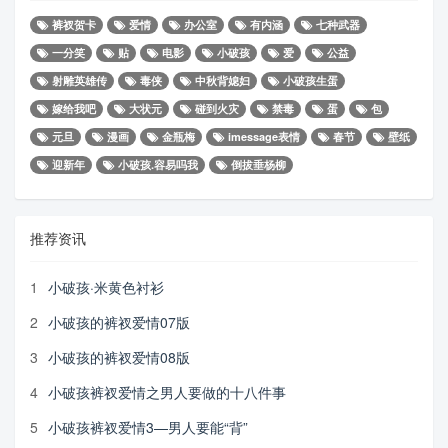
裤衩贺卡
爱情
办公室
有内涵
七种武器
一分笑
贴
电影
小破孩
爱
公益
射雕英雄传
毒侠
中秋背媳妇
小破孩生蛋
嫁给我吧
大状元
碰到火灾
禁毒
蛋
包
元旦
漫画
金瓶梅
imessage表情
春节
壁纸
迎新年
小破孩.容易吗我
倒拔垂杨柳
推荐资讯
1
小破孩·米黄色衬衫
2
小破孩的裤衩爱情07版
3
小破孩的裤衩爱情08版
4
小破孩裤衩爱情之男人要做的十八件事
5
小破孩裤衩爱情3—男人要能“背”