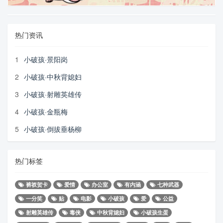
热门资讯
1
小破孩·景阳岗
2
小破孩·中秋背媳妇
3
小破孩·射雕英雄传
4
小破孩·金瓶梅
5
小破孩·倒拔垂杨柳
热门标签
裤衩贺卡
爱情
办公室
有内涵
七种武器
一分笑
贴
电影
小破孩
爱
公益
射雕英雄传
毒侠
中秋背媳妇
小破孩生蛋