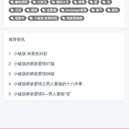
嫁给我吧
大状元
碰到火灾
禁毒
蛋
包
元旦
漫画
金瓶梅
imessage表情
春节
壁纸
迎新年
小破孩.容易吗我
倒拔垂杨柳
推荐资讯
1
小破孩·米黄色衬衫
2
小破孩的裤衩爱情07版
3
小破孩的裤衩爱情08版
4
小破孩裤衩爱情之男人要做的十八件事
5
小破孩裤衩爱情3—男人要能“背”