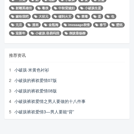
射雕英雄传
毒侠
中秋背媳妇
小破孩生蛋
嫁给我吧
大状元
碰到火灾
禁毒
蛋
包
元旦
漫画
金瓶梅
imessage表情
春节
壁纸
迎新年
小破孩.容易吗我
倒拔垂杨柳
推荐资讯
1
小破孩·米黄色衬衫
2
小破孩的裤衩爱情07版
3
小破孩的裤衩爱情08版
4
小破孩裤衩爱情之男人要做的十八件事
5
小破孩裤衩爱情3—男人要能“背”