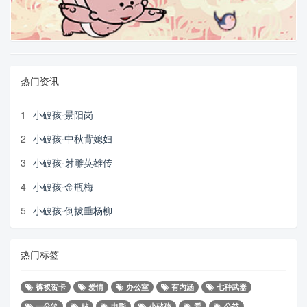
热门资讯
1
小破孩·景阳岗
2
小破孩·中秋背媳妇
3
小破孩·射雕英雄传
4
小破孩·金瓶梅
5
小破孩·倒拔垂杨柳
热门标签
裤衩贺卡
爱情
办公室
有内涵
七种武器
一分笑
贴
电影
小破孩
爱
公益