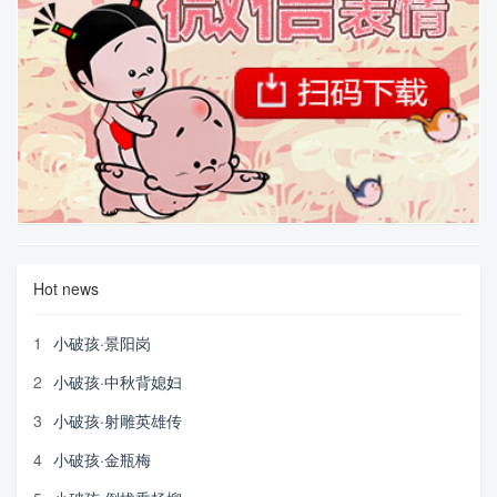
Hot news
1
小破孩·景阳岗
2
小破孩·中秋背媳妇
3
小破孩·射雕英雄传
4
小破孩·金瓶梅