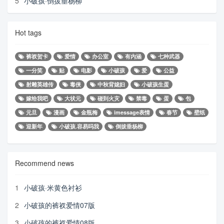
5
小破孩·倒拔垂杨柳
Hot tags
裤衩贺卡
爱情
办公室
有内涵
七种武器
一分笑
贴
电影
小破孩
爱
公益
射雕英雄传
毒侠
中秋背媳妇
小破孩生蛋
嫁给我吧
大状元
碰到火灾
禁毒
蛋
包
元旦
漫画
金瓶梅
imessage表情
春节
壁纸
迎新年
小破孩.容易吗我
倒拔垂杨柳
Recommend news
1
小破孩·米黄色衬衫
2
小破孩的裤衩爱情07版
3
小破孩的裤衩爱情08版