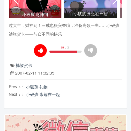
小破孩·永远在一起
小破孩·财神到
过大年，财神到！三戒也很兴奋哦，准备高歌一曲……小破孩
裤衩贺卡——与众不同的快乐！
19
:
3
裤衩贺卡
2007-02-11 11:32:35
Prev >：
小破孩·礼物
Next >：
小破孩·永远在一起