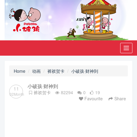
Toggl
navig
Home
动画
裤衩贺卡
小破孩·财神到
小破孩·财神到
11
裤衩贺卡
82294
0
19
02Month
Favourite
Share