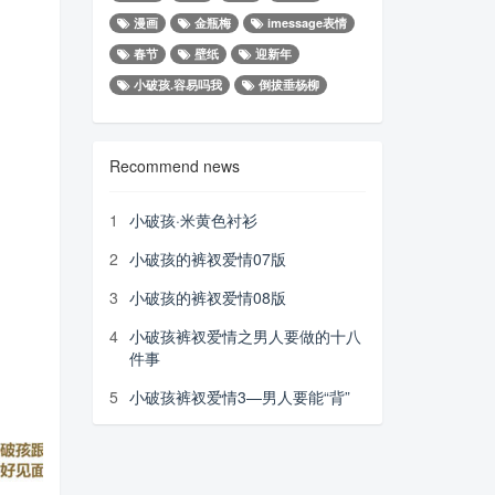
漫画
金瓶梅
imessage表情
春节
壁纸
迎新年
小破孩.容易吗我
倒拔垂杨柳
Recommend news
1
小破孩·米黄色衬衫
2
小破孩的裤衩爱情07版
3
小破孩的裤衩爱情08版
4
小破孩裤衩爱情之男人要做的十八
件事
5
小破孩裤衩爱情3—男人要能“背”