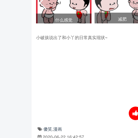
传的手艺
减肥
什么感觉
小破孩说出了和小丫的日常真实现状~
傻笑
,
漫画
2020-06-22 16:42:57