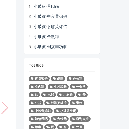
1
小破孩·景阳岗
2
小破孩·中秋背媳妇
3
小破孩·射雕英雄传
4
小破孩·金瓶梅
5
小破孩·倒拔垂杨柳
Hot tags
裤衩贺卡
爱情
办公室
有内涵
七种武器
一分笑
贴
电影
小破孩
爱
公益
射雕英雄传
毒侠
中秋背媳妇
小破孩生蛋
嫁给我吧
大状元
碰到火灾
禁毒
蛋
包
元旦