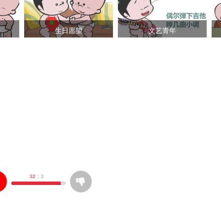
生日愿望
文艺青年
32
:
3