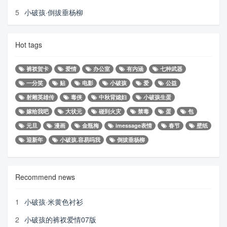
5
小破孩·倒拔垂杨柳
Hot tags
裤衩贺卡
爱情
办公室
有内涵
七种武器
一分笑
贴
电影
小破孩
爱
公益
射雕英雄传
毒侠
中秋背媳妇
小破孩生蛋
嫁给我吧
大状元
碰到火灾
禁毒
蛋
包
元旦
漫画
金瓶梅
imessage表情
春节
壁纸
迎新年
小破孩.容易吗我
倒拔垂杨柳
Recommend news
1
小破孩·米黄色衬衫
2
小破孩的裤衩爱情07版