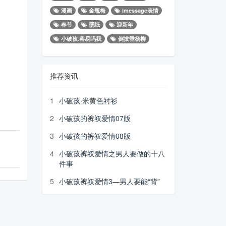
漫画
金瓶梅
imessage表情
春节
壁纸
迎新年
小破孩.容易吗我
倒拔垂杨柳
推荐资讯
1
小破孩·米黄色衬衫
2
小破孩的裤衩爱情07版
3
小破孩的裤衩爱情08版
4
小破孩裤衩爱情之男人要做的十八
件事
5
小破孩裤衩爱情3—男人要能“背”