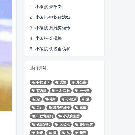
1
小破孩·景阳岗
2
小破孩·中秋背媳妇
3
小破孩·射雕英雄传
4
小破孩·金瓶梅
5
小破孩·倒拔垂杨柳
热门标签
裤衩贺卡
爱情
办公室
有内涵
七种武器
一分笑
贴
电影
小破孩
爱
公益
射雕英雄传
毒侠
中秋背媳妇
小破孩生蛋
嫁给我吧
大状元
碰到火灾
禁毒
蛋
包
元旦